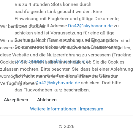
Bis zu 4 Stunden Slots können durch
nachfolgenden Link gebucht werden. Eine
Einweisung mit Fluglehrer und gültige Dokumente,
die an die E-Mail Adresse
Da42@skybavaria.de
zu
Wir benutzen Cookies
schicken sind ist Voraussetzung für eine gültige
Buchung. Nach Terminbuchung und Eingang der
Wir nutzen Cookies auf unserer Website. Einige von ihnen sind
Dokumente schicken wir euch einen Chartervertrag.
essenziell für den Betrieb der Seite, während andere uns helfen,
diese Website und die Nutzererfahrung zu verbessern (Tracking
DA42 D-GBBB | Direktbuchungslink
Cookies). Sie können selbst entscheiden, ob Sie die Cookies
zulassen möchten. Bitte beachten Sie, dass bei einer Ablehnung
Bei Buchungswünschen über 4 Stunden bitte eine
womöglich nicht mehr alle Funktionalitäten der Seite zur
E-Mail an
Da42@skybavaria.de
schicken. Dort bitte
Verfügung stehen.
das Flugvorhaben kurz beschreiben.
Akzeptieren
Ablehnen
Weitere Informationen
|
Impressum
© 2026